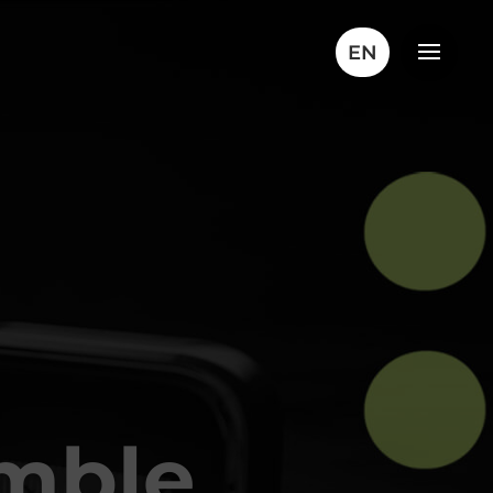
EN
mble