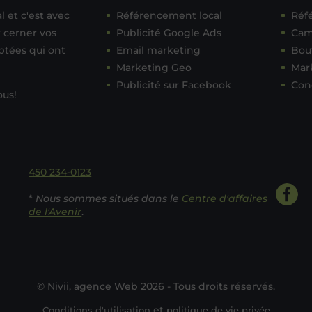
 et c'est avec
Référencement local
Réf
r cerner vos
Publicité Google Ads
Cam
ptées qui ont
Email marketing
Bou
Marketing Geo
Mar
Publicité sur Facebook
Con
ous!
450 234-0123
*
Nous sommes situés dans le
Centre d'affaires
de l'Avenir
.
© Nivii, agence Web 2026 - Tous droits réservés.
et
Conditions d'utilisation
politique de vie privée